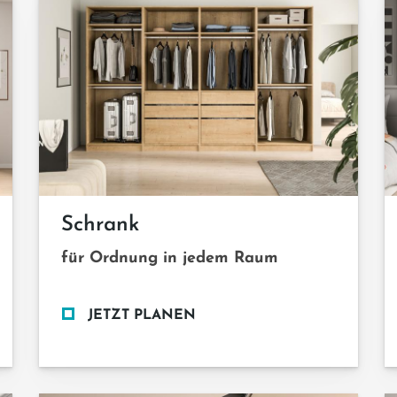
Schrank
für Ordnung in jedem Raum
JETZT PLANEN