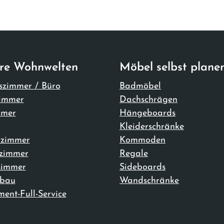
re Wohnwelten
Möbel selbst plane
szimmer / Büro
Badmöbel
immer
Dachschrägen
mmer
Hängeboards
Kleiderschränke
rzimmer
Kommoden
fzimmer
Regale
immer
Sideboards
bau
Wandschränke
ent-Full-Service