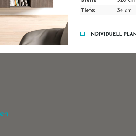
Breite:
320 cm
Tiefe:
34 cm
INDIVIDUELL PLA
gen