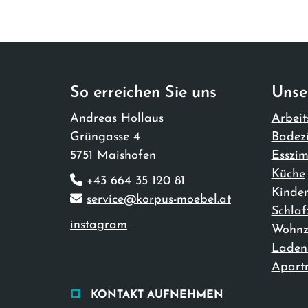
So erreichen Sie uns
Unse
Andreas Hollaus​
Arbeit
Grüngasse 4
Badez
5751 Maishofen
Esszi
Küche
+43 664 35 120 81
Kinde
service@korpus-moebel.at
Schla
instagram
Wohnz
Laden
Apartm
KONTAKT AUFNEHMEN