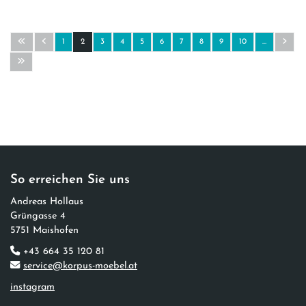
1
2
3
4
5
6
7
8
9
10
…
So erreichen Sie uns
Andreas Hollaus​
Grüngasse 4
5751 Maishofen
+43 664 35 120 81
service@korpus-moebel.at
instagram